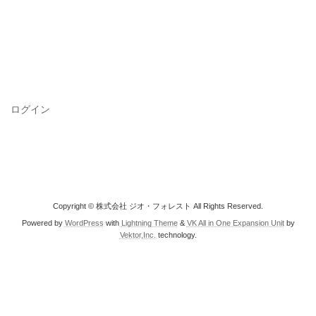
ログイン
Copyright © 株式会社 ジオ・フォレスト All Rights Reserved.
Powered by
WordPress
with
Lightning Theme
&
VK All in One Expansion Unit
by
Vektor,Inc.
technology.