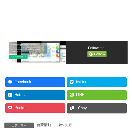
ｽﾞｽﾃｰｼｮﾝ）へのリンク
・説明資料
AvenzaMapsの活用
ダウンロード
Follow me!
Facebook
twitter
Hatena
LINE
Pocket
Copy
啓蒙活動
、
操作技術
カテゴリー