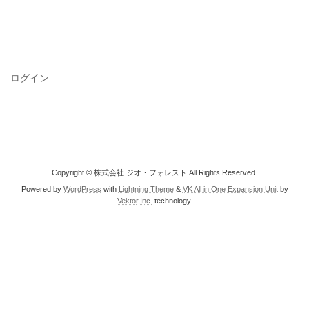
ログイン
Copyright © 株式会社 ジオ・フォレスト All Rights Reserved.
Powered by
WordPress
with
Lightning Theme
&
VK All in One Expansion Unit
by
Vektor,Inc.
technology.