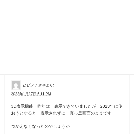
Hatena
LINE
Pocket
Copy
操作技術
カテゴリー
“
宮崎県「ひなたGIS」でCS立体図を３D表示する
方法
” に対して1件のコメントがあります。
ヒビノナオキ
より:
2023年1月17日 5:11 PM
3D表示機能 昨年は 表示できていましたが 2023年に使
おうとすると 表示されずに 真っ黒画面のままです
つかえなくなったのでしょうか